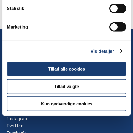
Have.
Statistik
Marketing
Tel.
70 20 15 45
Kontakt
Vis detaljer
Fax
70 20 17 45
Barfoed Group
info@barfoedgroup.dk
Nedergade 35
Tillad alle cookies
Cvr. nr. 25512979
5100 Odense C
Postbox 167
Tillad valgte
Kun nødvendige cookies
Følg Barfoed Group
Instagram
Twitter
Facebook