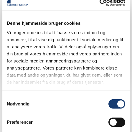
Denne hjemmeside bruger cookies
Vi bruger cookies til at tilpasse vores indhold og
annoncer, til at vise dig funktioner til sociale medier og til
at analysere vores trafik. Vi deler også oplysninger om
din brug af vores hjemmeside med vores partnere inden
for sociale medier, annonceringspartnere og
analysepartnere. Vores partnere kan kombinere disse
data med andre oplysninger, du har givet dem, eller som
de har indsamlet fra din brug af deres tjenester.
Vil du vide mere?
Samtykkevalg
Nødvendig
Kontakt Udlejningschef Karina Kærup på
Præferencer
kal@barfoedgroup.dk - eller tlf. 29 62 38 20 og få
meget mere af vide om de nye boliger i August